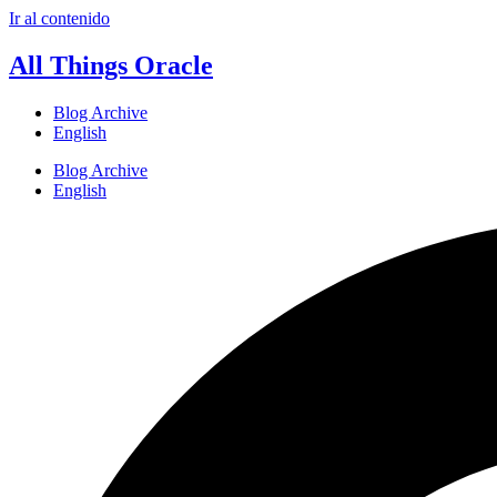
Ir al contenido
All Things Oracle
Blog Archive
English
Blog Archive
English