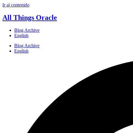
Ir al contenido
All Things Oracle
Blog Archive
English
Blog Archive
English