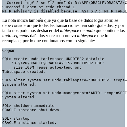
  Current log# 2 seq# 2 mem# 0: D:\APP\ORACLE\ORADATA\C
Successful open of redo thread 1

MTTR advisory is disabled because FAST_START_MTTR_TARGE
La nota indica también que ya que la base de datos logra abrir, se
debe considerar que todas las transacciones han sido grabadas, y por
tanto nos podemos deshacer del
tablespace
de
undo
que contiene los
undo segments
dañados y crear un nuevo
tablespace
que lo
reemplace, por lo que continuamos con lo siguiente:
Copiar
SQL> create undo tablespace UNDOTBS2 datafile

    'D:\APP\ORACLE\ORADATA\CTS\UNDOTBS02.DBF'

     size 100M reuse autoextend on;

Tablespace created.

SQL> alter system set undo_tablespace='UNDOTBS2' scope=
System altered.

SQL> alter system set undo_management='AUTO' scope=SPFI
System altered.

SQL> shutdown immediate

ORACLE instance shut down.

SQL> startup

ORACLE instance started.
