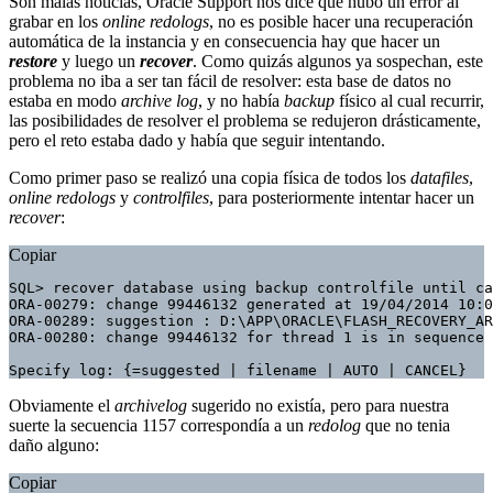
Son malas noticias, Oracle Support nos dice que hubo un error al
grabar en los
online redologs
, no es posible hacer una recuperación
automática de la instancia y en consecuencia hay que hacer un
restore
y luego un
recover
. Como quizás algunos ya sospechan, este
problema no iba a ser tan fácil de resolver: esta base de datos no
estaba en modo
archive log
, y no había
backup
físico al cual recurrir,
las posibilidades de resolver el problema se redujeron drásticamente,
pero el reto estaba dado y había que seguir intentando.
Como primer paso se realizó una copia física de todos los
datafiles
,
online redologs
y
controlfiles
, para posteriormente intentar hacer un
recover
:
Copiar
SQL> recover database using backup controlfile until ca
ORA-00279: change 99446132 generated at 19/04/2014 10:0
ORA-00289: suggestion : D:\APP\ORACLE\FLASH_RECOVERY_AR
ORA-00280: change 99446132 for thread 1 is in sequence 
Specify log: {=suggested | filename | AUTO | CANCEL}
Obviamente el
archivelog
sugerido no existía, pero para nuestra
suerte la secuencia 1157 correspondía a un
redolog
que no tenia
daño alguno:
Copiar