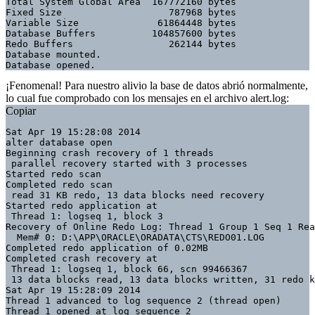
Total System Global Area  167772160 bytes

Fixed Size                   787968 bytes

Variable Size              61864448 bytes

Database Buffers          104857600 bytes

Redo Buffers                 262144 bytes

Database mounted.

Database opened.
¡Fenomenal! Para nuestro alivio la base de datos abrió normalmente,
lo cual fue comprobado con los mensajes en el archivo
alert.log
:
Copiar
Sat Apr 19 15:28:08 2014

alter database open

Beginning crash recovery of 1 threads

 parallel recovery started with 3 processes

Started redo scan

Completed redo scan

 read 31 KB redo, 13 data blocks need recovery

Started redo application at

 Thread 1: logseq 1, block 3

Recovery of Online Redo Log: Thread 1 Group 1 Seq 1 Rea
  Mem# 0: D:\APP\ORACLE\ORADATA\CTS\REDO01.LOG

Completed redo application of 0.02MB

Completed crash recovery at

 Thread 1: logseq 1, block 66, scn 99466367

 13 data blocks read, 13 data blocks written, 31 redo k
Sat Apr 19 15:28:09 2014

Thread 1 advanced to log sequence 2 (thread open)

Thread 1 opened at log sequence 2
