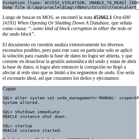
Exception [type: ACCESS_VIOLATION, UNABLE_TO_READ] [ADD
Dump file d:\app\oracle\diag\rdbms\cts\cts\trace\alert_
Luego de buscar en MOS, se encontró la nota
452662.1
Ora-600
[4193] When Opening Or Shutting Down A Database
, que señala
como causa:
“..some kind of block corruption in either the redo or
the undo block”
.
El documento en cuestión analiza extensivamente los diversos
escenarios posibles, pero para este caso en particular solo se aplicó
la solución para cuando la base de datos no logra ser abierta, y que
consiste en desactivar la gestión automática del
undo
y tratar de abrir
la base de datos, si logra abrir entonces la corrupción no llegó a
afectar al
redo
sino que se limitó a los segmentos de
undo
. Ese sería
el escenario ideal, así que cruzamos los dedos y ejecutamos:
Copiar
SQL> alter system set undo_management='MANUAL' scope=SP
System altered.

SQL> shutdown immediate

ORACLE instance shut down.

SQL> startup

ORACLE instance started.
