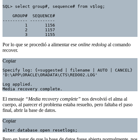
SQL> select group#, sequence# from v$log;

    GROUP#  SEQUENCE# 

---------- ---------- 

         1       1156 

         2       1157

         3       1155
Por lo que se procedió a alimentar ese
online redolog
al comando
recover.
Copiar
Specify log: {=suggested | filename | AUTO | CANCEL}

'D:\APP\ORACLE\ORADATA\CTS\REDO02.LOG'

Log applied.

Media recovery complete.
El mensaje
“Media recovery complete”
nos devolvió el alma al
cuerpo, al parecer el problema estaba resuelto, pero faltaba el paso
final, abrir la base de datos.
Copiar
alter database open resetlogs;
Pero en lugar de que la base de datos fuese abierta normalmente, nos