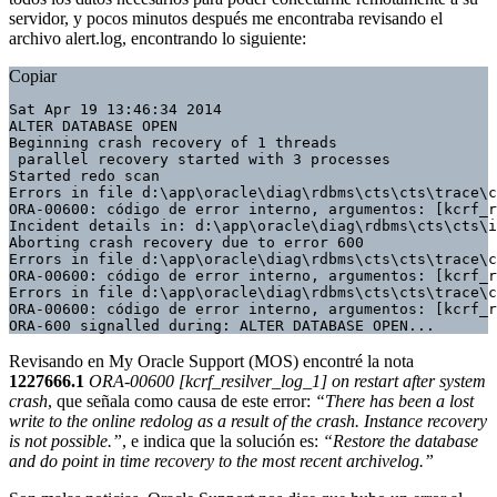
servidor, y pocos minutos después me encontraba revisando el
archivo
alert.log
, encontrando lo siguiente:
Copiar
Sat Apr 19 13:46:34 2014 

ALTER DATABASE OPEN

Beginning crash recovery of 1 threads

 parallel recovery started with 3 processes

Started redo scan

Errors in file d:\app\oracle\diag\rdbms\cts\cts\trace\c
ORA-00600: código de error interno, argumentos: [kcrf_r
Incident details in: d:\app\oracle\diag\rdbms\cts\cts\i
Aborting crash recovery due to error 600

Errors in file d:\app\oracle\diag\rdbms\cts\cts\trace\c
ORA-00600: código de error interno, argumentos: [kcrf_r
Errors in file d:\app\oracle\diag\rdbms\cts\cts\trace\c
ORA-00600: código de error interno, argumentos: [kcrf_r
ORA-600 signalled during: ALTER DATABASE OPEN...
Revisando en My Oracle Support (MOS) encontré la nota
1227666.1
ORA-00600 [kcrf_resilver_log_1] on restart after system
crash
, que señala como causa de este error:
“There has been a lost
write to the online redolog as a result of the crash. Instance recovery
is not possible.”
, e indica que la solución es:
“Restore the database
and do point in time recovery to the most recent archivelog.”