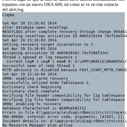
topamos con un nuevo
ORA-600
, tal como se ve en este extracto
del
alert.log
.
Copiar
Sat Apr 19 15:16:01 2014

alter database open resetlogs

RESETLOGS after complete recovery through change 994461
Resetting resetlogs activation ID 4065219144 (0xf24e524
Sat Apr 19 15:16:03 2014

Setting recovery target incarnation to 3

Sat Apr 19 15:16:03 2014

Assigning activation ID 4085838382 (0xf388f22e)

Thread 1 opened at log sequence 1

  Current log# 1 seq# 1 mem# 0: D:\APP\ORACLE\ORADATA\C
Successful open of redo thread 1

MTTR advisory is disabled because FAST_START_MTTR_TARGE
Sat Apr 19 15:16:04 2014

SMON: enabling cache recovery

Successfully onlined Undo Tablespace 2.

Dictionary check beginning

Dictionary check complete

Verifying file header compatibility for 11g tablespace 
Verifying 11g file header compatibility for tablespace 
SMON: enabling tx recovery

Database Characterset is WE8MSWIN1252

Errors in file d:\app\oracle\diag\rdbms\cts\cts\trace\c
ORA-00600: internal error code, arguments: [4193], [], 
Incident details in: d:\app\oracle\diag\rdbms\cts\cts\i
No Resource Manager plan active
