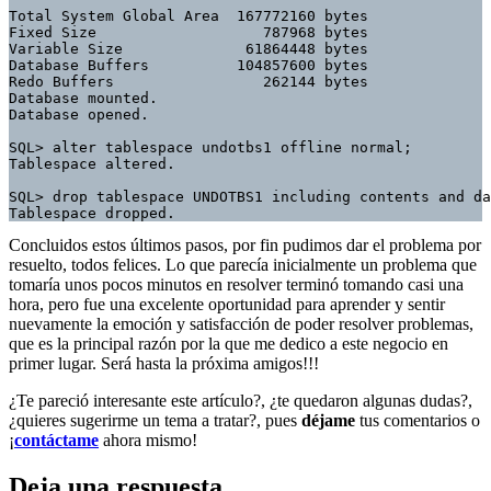
Total System Global Area  167772160 bytes

Fixed Size                   787968 bytes

Variable Size              61864448 bytes

Database Buffers          104857600 bytes

Redo Buffers                 262144 bytes

Database mounted.

Database opened.

SQL> alter tablespace undotbs1 offline normal;

Tablespace altered.

SQL> drop tablespace UNDOTBS1 including contents and da
Tablespace dropped.
Concluidos estos últimos pasos, por fin pudimos dar el problema por
resuelto, todos felices. Lo que parecía inicialmente un problema que
tomaría unos pocos minutos en resolver terminó tomando casi una
hora, pero fue una excelente oportunidad para aprender y sentir
nuevamente la emoción y satisfacción de poder resolver problemas,
que es la principal razón por la que me dedico a este negocio en
primer lugar. Será hasta la próxima amigos!!!
¿Te pareció interesante este artículo?, ¿te quedaron algunas dudas?,
¿quieres sugerirme un tema a tratar?, pues
déjame
tus comentarios o
¡
contáctame
ahora mismo!
Deja una respuesta